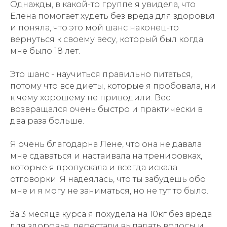
Однажды, в какой-то группе я увидела, что
Елена помогает худеть без вреда для здоровья
и поняла, что это мой шанс наконец-то
вернуться к своему весу, который был когда
мне было 18 лет.
Это шанс - научиться правильно питаться,
потому что все диеты, которые я пробовала, ни
к чему хорошему не приводили. Вес
возвращался очень быстро и практически в
два раза больше.
Я очень благодарна Лене, что она не давала
мне сдаваться и настаивала на тренировках,
которые я пропускала и всегда искала
отговорки. Я надеялась, что ты забудешь обо
мне и я могу не заниматься, но не тут то было.
За 3 месяца курса я похудела на 10кг без вреда
для здоровья, перестали выпадать волосы и