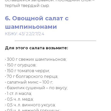
тертый твердый сыр.
6. Овощной салат с
шампиньонами
КБЖУ: 43/ 2.2/2.7/2.4
Для этого салата возьмите:
• 300 г свежих шампиньонов;
• 150 г огурцов;
• 150 г томатов черри;
• 70 г болгарского перца;
• салатный микс – 100 г;
• базилик сушеный – по вкусу;
• 1 ст. л масла;
• 0,5 ч. л. меда;
• 0,5 ч. л. винного уксуса;
• 0,5 ч. л. нежной горчицы;