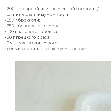
• 200 г отварной или запеченной говядины/
телятины с минимумом жира;
• 250 г брокколи;
• 250 г болгарского перца;
• 100 г зеленого горошка;
• 30 г грецкого ореха;
• 2 ч. л. масла оливкового;
• соль и специи – на ваше усмотрение.