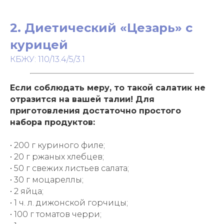
2. Диетический «Цезарь» с
курицей
КБЖУ: 110/13.4/5/3.1
Если соблюдать меру, то такой салатик не
отразится на вашей талии! Для
приготовления достаточно простого
набора продуктов:
• 200 г куриного филе;
• 20 г ржаных хлебцев;
• 50 г свежих листьев салата;
• 30 г моцареллы;
• 2 яйца;
• 1 ч. л. дижонской горчицы;
• 100 г томатов черри;