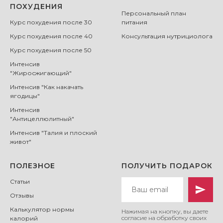
ПОХУДЕНИЯ
Персональный план
Курс похудения после 30
питания
Курс похудения после 40
Консультация нутрициолога
Курс похудения после 50
Интенсив
"Жиросжигающий"
Интенсив "Как накачать
ягодицы"
Интенсив
"Антицеллюлитный"
Интенсив "Талия и плоский
живот"
ПОЛЕЗНОЕ
ПОЛУЧИТЬ ПОДАРОК
Статьи
Отзывы
Калькулятор нормы
Нажимая на кнопку, вы даете
согласие на
обработку своих
калорий