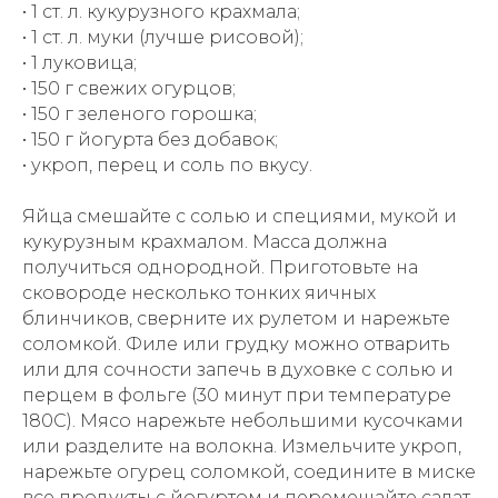
• 1 ст. л. кукурузного крахмала;
• 1 ст. л. муки (лучше рисовой);
• 1 луковица;
• 150 г свежих огурцов;
• 150 г зеленого горошка;
• 150 г йогурта без добавок;
• укроп, перец и соль по вкусу.
Яйца смешайте с солью и специями, мукой и
кукурузным крахмалом. Масса должна
получиться однородной. Приготовьте на
сковороде несколько тонких яичных
блинчиков, сверните их рулетом и нарежьте
соломкой. Филе или грудку можно отварить
или для сочности запечь в духовке с солью и
перцем в фольге (30 минут при температуре
180С). Мясо нарежьте небольшими кусочками
или разделите на волокна. Измельчите укроп,
нарежьте огурец соломкой, соедините в миске
все продукты с йогуртом и перемешайте салат.