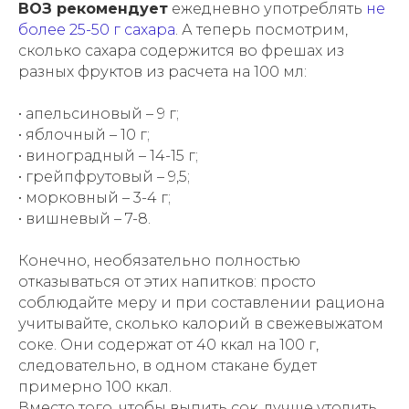
ВОЗ рекомендует
ежедневно употреблять
не
более 25-50 г сахара
. А теперь посмотрим,
сколько сахара содержится во фрешах из
разных фруктов из расчета на 100 мл:
• апельсиновый – 9 г;
• яблочный – 10 г;
• виноградный – 14-15 г;
• грейпфрутовый – 9,5;
• морковный – 3-4 г;
• вишневый – 7-8.
Конечно, необязательно полностью
отказываться от этих напитков: просто
соблюдайте меру и при составлении рациона
учитывайте, сколько калорий в свежевыжатом
соке. Они содержат от 40 ккал на 100 г,
следовательно, в одном стакане будет
примерно 100 ккал.
Вместо того, чтобы выпить сок, лучше утолить