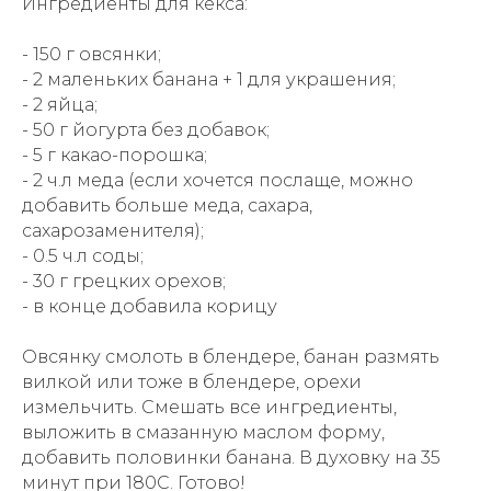
Ингредиенты для кекса:
- 150 г овсянки;
- 2 маленьких банана + 1 для украшения;
- 2 яйца;
- 50 г йогурта без добавок;
- 5 г какао-порошка;
- 2 ч.л меда (если хочется послаще, можно
добавить больше меда, сахара,
сахарозаменителя);
- 0.5 ч.л соды;
- 30 г грецких орехов;
- в конце добавила корицу
Овсянку смолоть в блендере, банан размять
вилкой или тоже в блендере, орехи
измельчить. Смешать все ингредиенты,
выложить в смазанную маслом форму,
добавить половинки банана. В духовку на 35
минут при 180С. Готово!